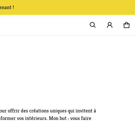
enant !
Pa
0 
our offrir des créations uniques qui invitent à
sformer vos intérieurs. Mon but : vous faire